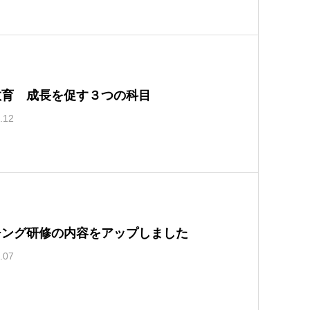
教育 成長を促す３つの科目
.12
チング研修の内容をアップしました
.07